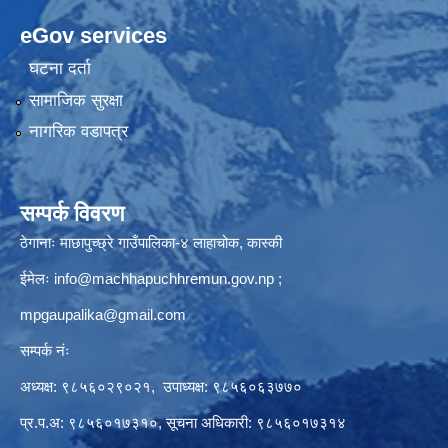
eGov services
घटना दर्ता
सामाजिक सुरक्षा
नागरिक वडापत्र
सम्पर्क विवरण
ठेगानाः माछापुच्छ्रे गाउँपालिका-४ लाहाचोक, कास्की
ईमेलः
info@machhapuchhremun.gov.np
;
mpgaupalika@gmail.com
सम्पर्क नंः
अध्यक्ष: ९८५६०२९०२१, उपाध्यक्ष: ९८५६०६३७७०
प्र.प.अ: ९८५६०१७३१०, सूचना अधिकारी: ९८५६०१७३१४