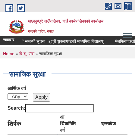
Skip to main content
माछापुच्छ्रे गाउँपालिका, गाउँ कार्यपालिकाको कार्यालय
गण्डकी प्रदेश, नेपाल
समाचार
ोगी पदपूर्ति सम्बन्धी सूचना ।(श्री शुक्लागण्डकी माध्यमिक विद्यालय)
मेलमिलापकर्ता सूत
You are here
Home
»
वि.शु. सेवा
» सामाजिक सुरक्षा
सामाजिक सुरक्षा
आर्थिक वर्ष
Search:
आ
शिर्षक
र्थिक
मिति
दस्तावेज
वर्ष