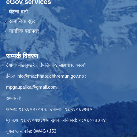
eGov services
घटना दर्ता
सामाजिक सुरक्षा
नागरिक वडापत्र
सम्पर्क विवरण
ठेगानाः माछापुच्छ्रे गाउँपालिका-४ लाहाचोक, कास्की
ईमेलः
info@machhapuchhremun.gov.np
;
mpgaupalika@gmail.com
सम्पर्क नंः
अध्यक्ष: ९८५६०२९०२१, उपाध्यक्ष: ९८५६०६३७७०
प्र.प.अ: ९८५६०१७३१०, सूचना अधिकारी: ९८५६०१७३१४
गुगल प्लस कोड: 8W4G+J53