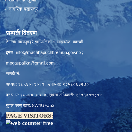
नागरिक वडापत्र
सम्पर्क विवरण
ठेगानाः माछापुच्छ्रे गाउँपालिका-४ लाहाचोक, कास्की
ईमेलः
info@machhapuchhremun.gov.np
;
mpgaupalika@gmail.com
सम्पर्क नंः
अध्यक्ष: ९८५६०२९०२१, उपाध्यक्ष: ९८५६०६३७७०
प्र.प.अ: ९८५६०१७३१०, सूचना अधिकारी: ९८५६०१७३१४
गुगल प्लस कोड: 8W4G+J53
PAGE VISITORS: