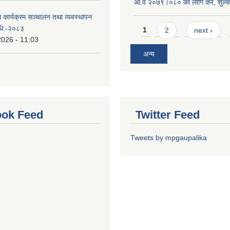
आ.व २०७९।०८० का लागि कर, शुल्क 
ा कार्यक्रम सञ्चालन तथा व्यवस्थापन
Pages
विधि:-२०८३
1
2
next ›
2026 - 11:03
अन्य
ok Feed
Twitter Feed
Tweets by mpgaupalika