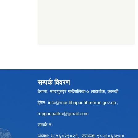
सम्पर्क विवरण
ठेगानाः माछापुच्छ्रे गाउँपालिका-४ लाहाचोक, कास्की
ईमेलः
info@machhapuchhremun.gov.np
;
mpgaupalika@gmail.com
सम्पर्क नंः
अध्यक्ष: ९८५६०२९०२१, उपाध्यक्ष: ९८५६०६३७७०