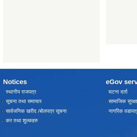
Notices
eGov serv
स्थानीय राजपत्र
घटना दर्ता
सूचना तथा समाचार
सामाजिक सुरक्ष
सार्वजनिक खरीद /बोलपत्र सूचना
नागरिक वडापत्
कर तथा शुल्कहरु