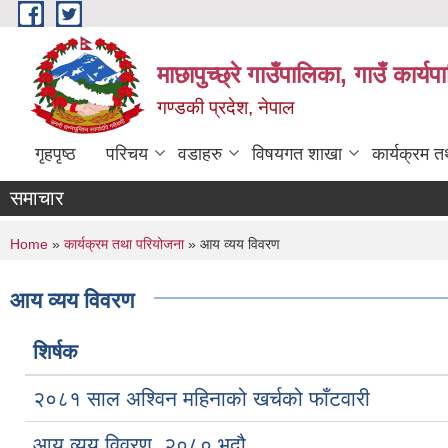
Skip to main content
माछापुच्छ्रे गाउँपालिका, गाउँ कार्
गण्डकी प्रदेश, नेपाल
गृहपृष्ठ
परिचय
वडाहरु
विषयगत शाखा
कार्यक्रम 
समाचार
You are here
Home
»
कार्यक्रम तथा परियोजना
» आय व्यय विवरण
आय व्यय विवरण
शिर्षक
२०८१ साल अश्विन महिनाको खर्चको फाँटवारी
आय व्यय विवरण, २०८० भदौ