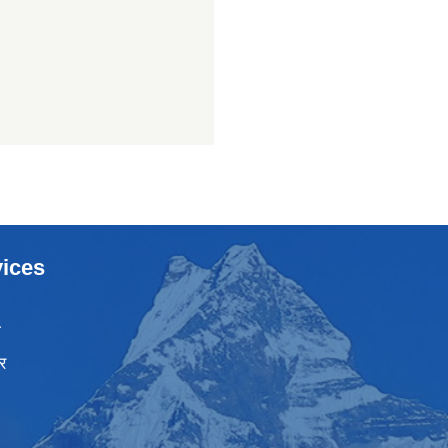
ices
ा
र