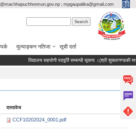
o@machhapuchhremun.gov.np ; mpgaupalika@gmail.com
Search form
Search
्पर्क
मुल्याङ्कन नतिजा
सूची दर्ता
विद्यालय सहयोगी पदपूर्ति सम्बन्धी सूचना ।(श्री शुक्लागण्डकी माध्यमि
दस्तावेज
CCF10202024_0001.pdf