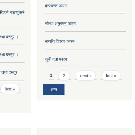
दरखास्त फारम
को माछापुच्छ्रे
संस्था अनुगमन फारम
था दस्तुर ।
सम्पत्ति विवरण फारम
था दस्तुर ।
सूची दर्ता फारम
तथा दस्तुर
Pages
1
2
next ›
last »
last »
अन्य