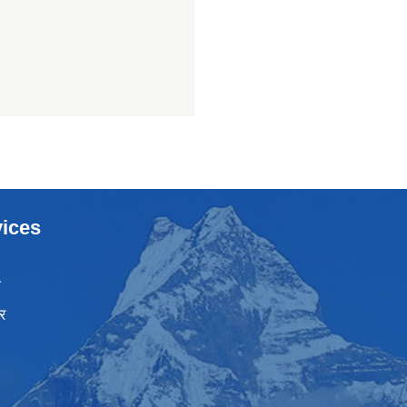
ices
ा
र