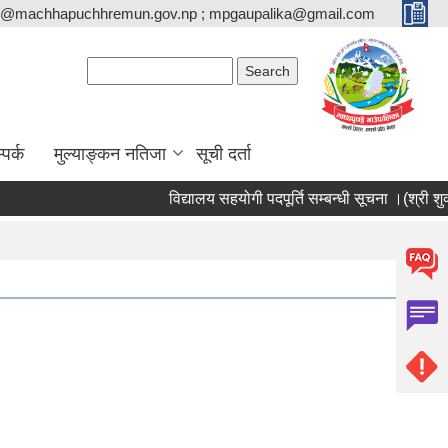
o@machhapuchhremun.gov.np ; mpgaupalika@gmail.com
Search form
Search
्पर्क
मुल्याङ्कन नतिजा
सूची दर्ता
विद्यालय सहयोगी पदपूर्ति सम्बन्धी सूचना ।(श्री शुक्लाग