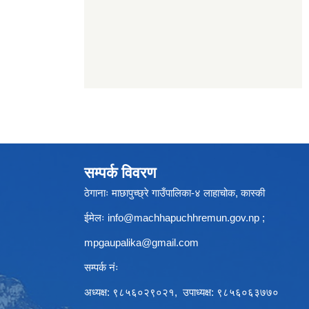
सम्पर्क विवरण
ठेगानाः माछापुच्छ्रे गाउँपालिका-४ लाहाचोक, कास्की
ईमेलः
info@machhapuchhremun.gov.np
;
mpgaupalika@gmail.com
सम्पर्क नंः
अध्यक्ष: ९८५६०२९०२१, उपाध्यक्ष: ९८५६०६३७७०