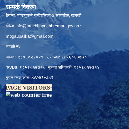
सम्पर्क विवरण
ठेगानाः माछापुच्छ्रे गाउँपालिका-४ लाहाचोक, कास्की
ईमेलः
info@machhapuchhremun.gov.np
;
mpgaupalika@gmail.com
सम्पर्क नंः
अध्यक्ष: ९८५६०२९०२१, उपाध्यक्ष: ९८५६०६३७७०
प्र.प.अ: ९८५६०१७३१०, सूचना अधिकारी: ९८५६०१७३१४
गुगल प्लस कोड: 8W4G+J53
PAGE VISITORS: