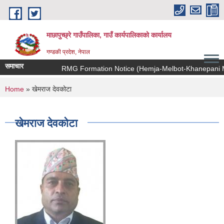
Skip to main content
माछापुच्छ्रे गाउँपालिका, गाउँ कार्यपालिकाको कार्यालय
गण्डकी प्रदेश, नेपाल
समाचार
RMG Formation Notice (Hemja-Melbot-Khanepani Muh
You are here
Home
» खेमराज देवकोटा
खेमराज देवकोटा