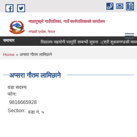
Skip to main content
माछापुच्छ्रे गाउँपालिका, गाउँ कार्यपालिकाको कार्यालय
गण्डकी प्रदेश, नेपाल
समाचार
विद्यालय सहयोगी पदपूर्ति सम्बन्धी सूचना ।(श्री शुक्लागण्डकी माध्यमिक
You are here
Home
» अप्सरा गौतम लामिछाने
अप्सरा गौतम लामिछाने
वडा सदस्य
फोन:
9816665928
Section:
वडा नं. ५