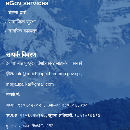
eGov services
घटना दर्ता
सामाजिक सुरक्षा
नागरिक वडापत्र
सम्पर्क विवरण
ठेगानाः माछापुच्छ्रे गाउँपालिका-४ लाहाचोक, कास्की
ईमेलः
info@machhapuchhremun.gov.np
;
mpgaupalika@gmail.com
सम्पर्क नंः
अध्यक्ष: ९८५६०२९०२१, उपाध्यक्ष: ९८५६०६३७७०
प्र.प.अ: ९८५६०१७३१०, सूचना अधिकारी: ९८५६०१७३१४
गुगल प्लस कोड: 8W4G+J53