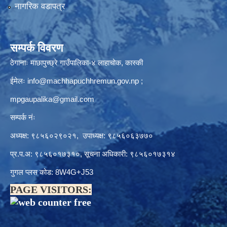
नागरिक वडापत्र
सम्पर्क विवरण
ठेगानाः माछापुच्छ्रे गाउँपालिका-४ लाहाचोक, कास्की
ईमेलः
info@machhapuchhremun.gov.np
;
mpgaupalika@gmail.com
सम्पर्क नंः
अध्यक्ष: ९८५६०२९०२१, उपाध्यक्ष: ९८५६०६३७७०
प्र.प.अ: ९८५६०१७३१०, सूचना अधिकारी: ९८५६०१७३१४
गुगल प्लस कोड: 8W4G+J53
PAGE VISITORS: