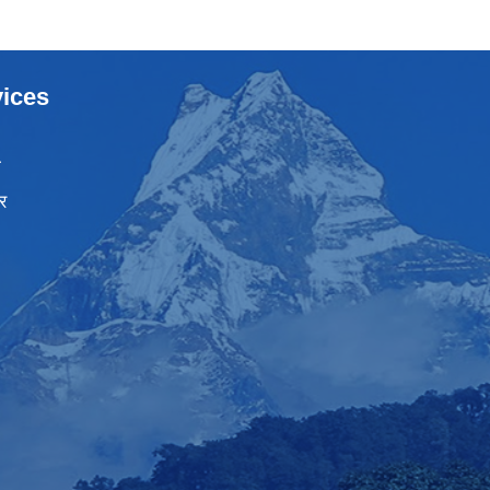
ices
ा
र