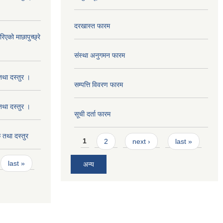
दरखास्त फारम
को माछापुच्छ्रे
संस्था अनुगमन फारम
था दस्तुर ।
सम्पत्ति विवरण फारम
था दस्तुर ।
सूची दर्ता फारम
तथा दस्तुर
Pages
1
2
next ›
last »
last »
अन्य