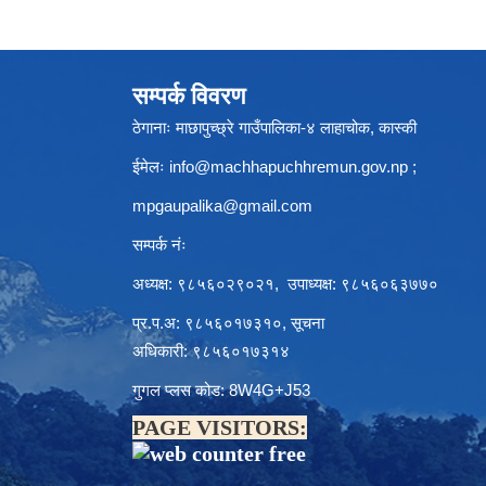
सम्पर्क विवरण
ठेगानाः माछापुच्छ्रे गाउँपालिका-४ लाहाचोक, कास्की
ईमेलः
info@machhapuchhremun.gov.np
;
mpgaupalika@gmail.com
सम्पर्क नंः
अध्यक्ष: ९८५६०२९०२१, उपाध्यक्ष: ९८५६०६३७७०
प्र.प.अ: ९८५६०१७३१०, सूचना
अधिकारी: ९८५६०१७३१४
गुगल प्लस कोड: 8W4G+J53
PAGE VISITORS: