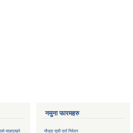
नमुना फारमहरु
 माछापुच्छ्रे
मौजुदा सूची दर्ता निवेदन