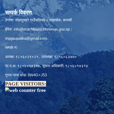
सम्पर्क विवरण
ठेगानाः माछापुच्छ्रे गाउँपालिका-४ लाहाचोक, कास्की
ईमेलः
info@machhapuchhremun.gov.np
;
mpgaupalika@gmail.com
सम्पर्क नंः
अध्यक्ष: ९८५६०२९०२१, उपाध्यक्ष: ९८५६०६३७७०
प्र.प.अ: ९८५६०१७३१०, सूचना अधिकारी: ९८५६०१७३१४
गुगल प्लस कोड: 8W4G+J53
PAGE VISITORS: