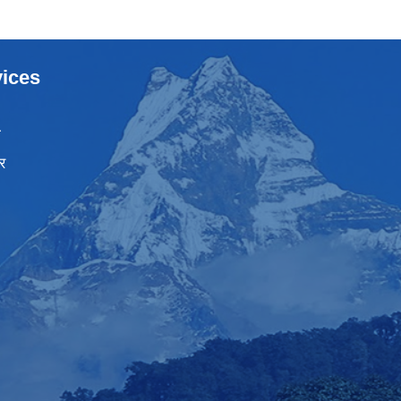
ices
ा
र