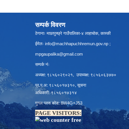
सम्पर्क विवरण
ठेगानाः माछापुच्छ्रे गाउँपालिका-४ लाहाचोक, कास्की
ईमेलः
info@machhapuchhremun.gov.np
;
mpgaupalika@gmail.com
सम्पर्क नंः
अध्यक्ष: ९८५६०२९०२१, उपाध्यक्ष: ९८५६०६३७७०
प्र.प.अ: ९८५६०१७३१०, सूचना
अधिकारी: ९८५६०१७३१४
गुगल प्लस कोड: 8W4G+J53
PAGE VISITORS: