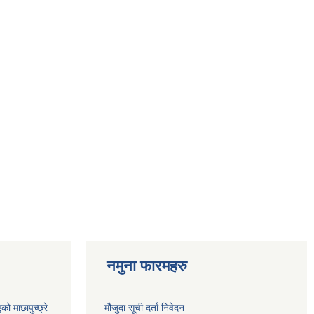
नमुना फारमहरु
 माछापुच्छ्रे
मौजुदा सूची दर्ता निवेदन