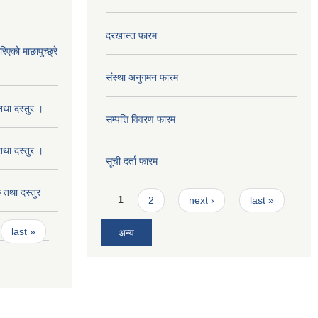
दरखास्त फारम
को माछापुच्छ्रे
संस्था अनुगमन फारम
था दस्तुर ।
सम्पत्ति विवरण फारम
था दस्तुर ।
सूची दर्ता फारम
तथा दस्तुर
Pages
1
2
next ›
last »
last »
अन्य