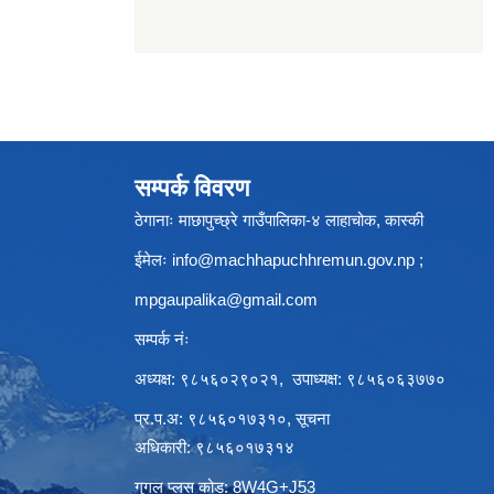
सम्पर्क विवरण
ठेगानाः माछापुच्छ्रे गाउँपालिका-४ लाहाचोक, कास्की
ईमेलः
info@machhapuchhremun.gov.np
;
mpgaupalika@gmail.com
सम्पर्क नंः
अध्यक्ष: ९८५६०२९०२१, उपाध्यक्ष: ९८५६०६३७७०
प्र.प.अ: ९८५६०१७३१०, सूचना
अधिकारी: ९८५६०१७३१४
गुगल प्लस कोड: 8W4G+J53