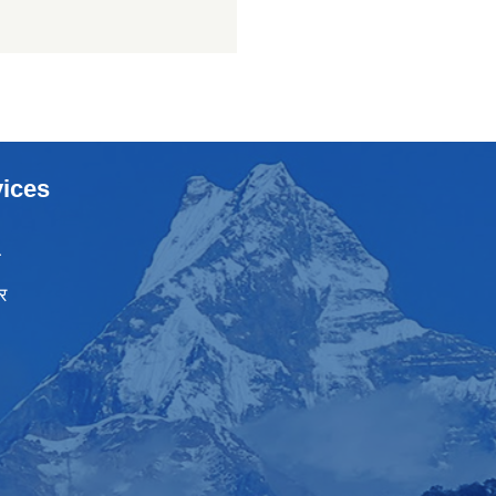
ices
ा
र