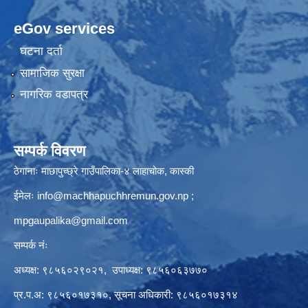
eGov services
घटना दर्ता
सामाजिक सुरक्षा
नागरिक वडापत्र
सम्पर्क विवरण
ठेगानाः माछापुच्छ्रे गाउँपालिका-४ लाहाचोक, कास्की
ईमेलः
info@machhapuchhremun.gov.np
;
mpgaupalika@gmail.com
सम्पर्क नंः
अध्यक्ष: ९८५६०२९०२१, उपाध्यक्ष: ९८५६०६३७७०
प्र.प.अ: ९८५६०१७३१०, सूचना अधिकारी: ९८५६०१७३१४