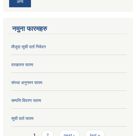
अन्य
नमुना फारमहरु
मौजुदा सूची दर्ता निवेदन
दरखास्त फारम
संस्था अनुगमन फारम
सम्पत्ति विवरण फारम
सूची दर्ता फारम
Pages
1
2
next ›
last »