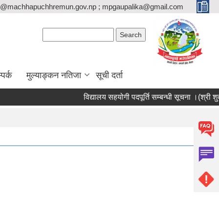
o@machhapuchhremun.gov.np ; mpgaupalika@gmail.com
Search form
Search
्पर्क
मुल्याङ्कन नतिजा
सूची दर्ता
विद्यालय सहयोगी पदपूर्ति सम्बन्धी सूचना ।(श्री शुक्ला