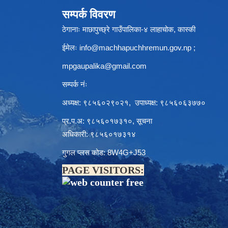
सम्पर्क विवरण
ठेगानाः माछापुच्छ्रे गाउँपालिका-४ लाहाचोक, कास्की
ईमेलः
info@machhapuchhremun.gov.np
;
mpgaupalika@gmail.com
सम्पर्क नंः
अध्यक्ष: ९८५६०२९०२१, उपाध्यक्ष: ९८५६०६३७७०
प्र.प.अ: ९८५६०१७३१०, सूचना
अधिकारी: ९८५६०१७३१४
गुगल प्लस कोड: 8W4G+J53
PAGE VISITORS: