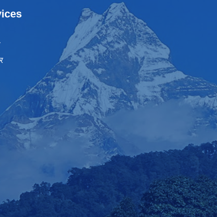
ices
ा
र