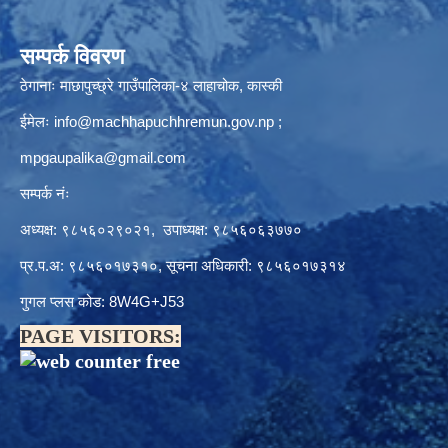
सम्पर्क विवरण
ठेगानाः माछापुच्छ्रे गाउँपालिका-४ लाहाचोक, कास्की
ईमेलः
info@machhapuchhremun.gov.np
;
mpgaupalika@gmail.com
सम्पर्क नंः
अध्यक्ष: ९८५६०२९०२१, उपाध्यक्ष: ९८५६०६३७७०
प्र.प.अ: ९८५६०१७३१०, सूचना अधिकारी: ९८५६०१७३१४
गुगल प्लस कोड: 8W4G+J53
PAGE VISITORS: