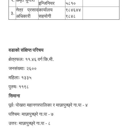
१.
अमृत चुनारा
इन्जिनियर
५८१०
नेत्र प्रसाद
कार्यालय
९८४६४४
३.
अधिकारी
सहयोगी
९८४८
वडाको संक्षिप्त परिचय
क्षेत्रफलः ११.४६ वर्ग कि.मी.
जनसंख्याः २६००
महिलाः १३३५
पुरुषः ११९८
सिमाना
पूर्वः पोखरा महानगरपालिका र माछापुच्छ्रे गा.पा - ४
पश्चिमः माछापुच्छ्रे गा.पा - ७
उत्तरः माछापुच्छ्रे गा.पा - ८