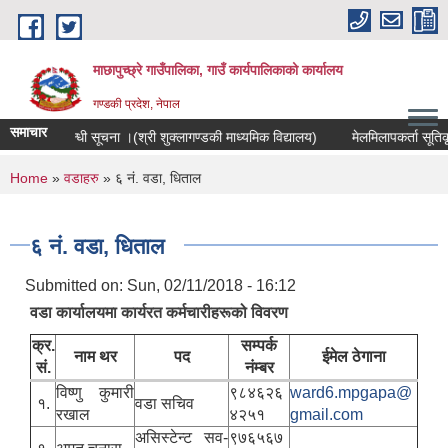
Skip to main content
माछापुच्छ्रे गाउँपालिका, गाउँ कार्यपालिकाको कार्यालय
गण्डकी प्रदेश, नेपाल
समाचार
पूर्ति सम्बन्धी सूचना ।(श्री शुक्लागण्डकी माध्यमिक विद्यालय)
मेलमिलापकर्ता सूतिकृत / 
You are here
Home
»
वडाहरु
» ६ नं. वडा, धिताल
६ नं. वडा, धिताल
Submitted on:
Sun, 02/11/2018 - 16:12
वडा कार्यालयमा कार्यरत कर्मचारीहरूको विवरण
क्र.
सम्पर्क
नाम थर
पद
ईमेल ठेगाना
सं.
नंम्बर
विष्णु कुमारी
९८४६२६
ward6.mpgapa@
१.
वडा सचिव
रखाल
४२५१
gmail.com
असिस्टेन्ट सव-
९७६५६७